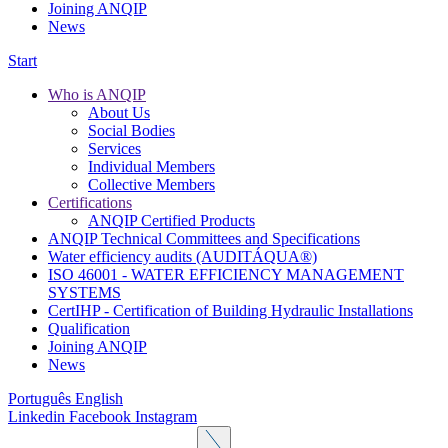
Joining ANQIP
News
Start
Who is ANQIP
About Us
Social Bodies
Services
Individual Members
Collective Members
Certifications
ANQIP Certified Products
ANQIP Technical Committees and Specifications
Water efficiency audits (AUDITÁQUA®)
ISO 46001 - WATER EFFICIENCY MANAGEMENT
SYSTEMS
CertIHP - Certification of Building Hydraulic Installations
Qualification
Joining ANQIP
News
Português
English
Linkedin
Facebook
Instagram