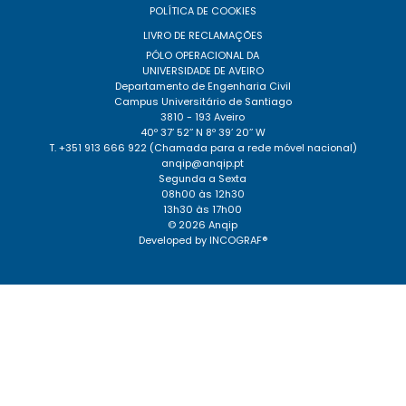
POLÍTICA DE COOKIES
LIVRO DE RECLAMAÇÕES
PÓLO OPERACIONAL DA
UNIVERSIDADE DE AVEIRO
Departamento de Engenharia Civil
Campus Universitário de Santiago
3810 - 193 Aveiro
40º 37’ 52’’ N 8º 39’ 20’’ W
T. +351 913 666 922 (Chamada para a rede móvel nacional)
anqip@anqip.pt
Segunda a Sexta
08h00 às 12h30
13h30 às 17h00
© 2026 Anqip
Developed by
INCOGRAF®